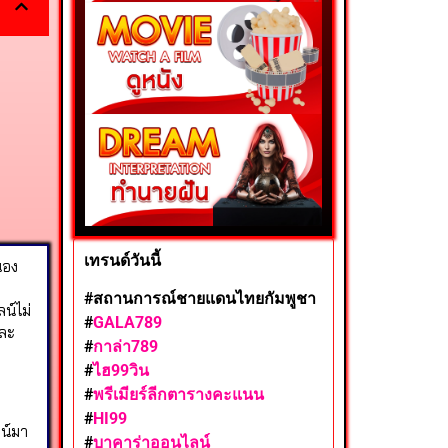
เทรนด์วันนี้
่อง
#สถานการณ์ชายแดนไทยกัมพูชา
น์ไม่
#
GALA789
และ
#
กาล่า789
#
ไฮ99วิน
#
พรีเมียร์ลีกตารางคะแนน
#
HI99
น์มา
#
บาคาร่าออนไลน์