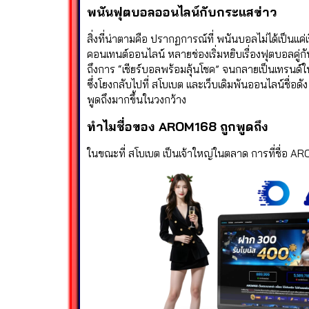
พนันฟุตบอลออนไลน์กับกระแสข่าว
สิ่งที่น่าตามคือ ปรากฏการณ์ที่ พนันบอลไม่ได้เป็นแ
คอนเทนต์ออนไลน์ หลายช่องเริ่มหยิบเรื่องฟุตบอลคู
ถึงการ “เชียร์บอลพร้อมลุ้นโชค” จนกลายเป็นเทรนด์ใน
ซึ่งโยงกลับไปที่ สโบเบต และเว็บเดิมพันออนไลน์ชื่อ
พูดถึงมากขึ้นในวงกว้าง
ทำไมชื่อของ AROM168 ถูกพูดถึง
ในขณะที่ สโบเบต เป็นเจ้าใหญ่ในตลาด การที่ชื่อ AROM