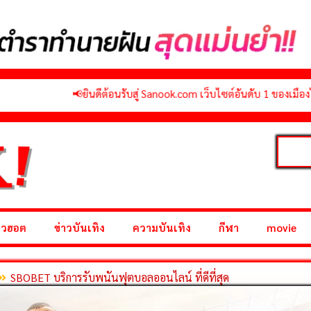
ต้อนรับสู่ Sanook.com เว็บไซต์อันดับ 1 ของเมืองไทยที่รวม รวมข่าวบันเทิง
าวฮอต
ข่าวบันเทิง
ความบันเทิง
กีฬา
movie
SBOBET บริการรับพนันฟุตบอลออนไลน์ ที่ดีที่สุด