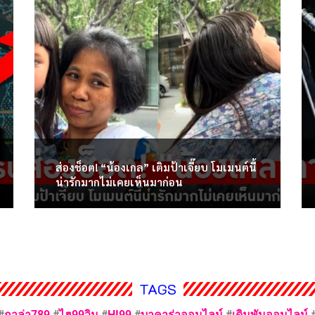
ส่องช็อต! “น้องเกล” เติมป้าเจี๊ยบ โมเมนต์นี้
น่ารักมากไม่เคยเห็นมาก่อน
TAGS
#
กาล่า789
#
ไฮ99วิน
#
HI99
#
บาคาร่าออนไลน์
#
เดิมพันออนไลน์