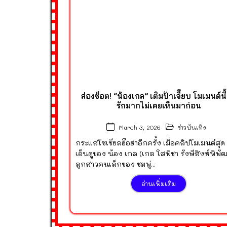
ส่องช็อต! “น้องเกล” เติมป้าเจี๊ยบ โมเมนต์นี้
รักมากไม่เคยเห็นมาก่อน
ข่าวบันเทิง
March 3, 2026
กระแสโซเชียลฮือฮาอีกครั้ง เมื่อคลิปโมเมนต์สุด
เอ็นดูของ น้อง เกล (เกล โสพิชา รังษีสิงห์พิพัฒ
ลูกสาวคนเล็กของ ชมพู่...
อ่านเพิ่มเติม