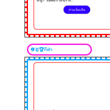
สนุก” แต่ต้อง เล่นง่าย...
อ่านเพิ่มเติม
⚽🥇🏆กีฬา