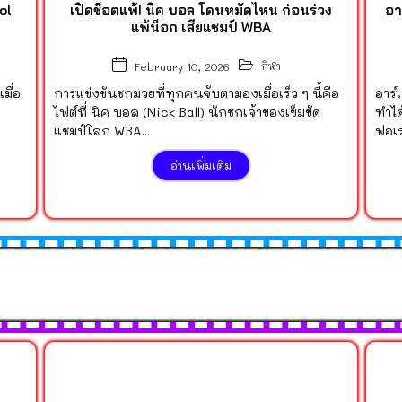
ool
เปิดช็อตแพ้! นิค บอล โดนหมัดไหน ก่อนร่วง
อา
แพ้น็อก เสียแชมป์ WBA
กีฬา
February 10, 2026
มื่อ
การแข่งขันชกมวยที่ทุกคนจับตามองเมื่อเร็ว ๆ นี้คือ
อาร
ไฟต์ที่ นิค บอล (Nick Ball) นักชกเจ้าของเข็มขัด
ทำได
แชมป์โลก WBA...
ฟอเร
อ่านเพิ่มเติม