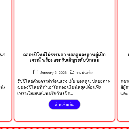
น่า
ฉลองปีใหม่ไม่ธรรมดา บอลลูนลงภาพคู่เป๊ก
เศรณี พร้อมแขกรับเชิญระดับบิ๊กเนม
ข่าวบันเทิง
January 3, 2026
รับปีใหม่ด้วยดราม่าร้อนแรง เมื่อ บอลลูน ปล่อยภาพ
กลาย
น์)
ฉลองปีใหม่ที่ทำเอาโลกออนไลน์หยุดเลื่อนฟีด
มีผู
เพราะโมเมนต์แนบชิดกับ เป๊ก...
และ 
อ่านเพิ่มเติม