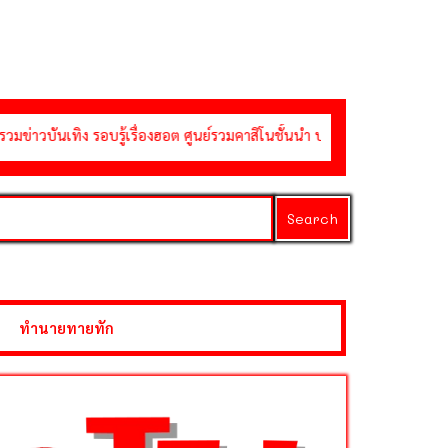
บรู้เรื่องฮอต ศูนย์รวมคาสิโนชั้นนำ บาคาร่า สล็อต รูเล็ต ยิงปลา คาสิโนออน
Search
ทำนายทายทัก