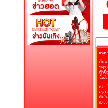
สนุก
เว็บไ
พฤษภา
เข้าซ
นั้นค
ต่อมา
สนุก 
เว็บไ
(Dict
https: