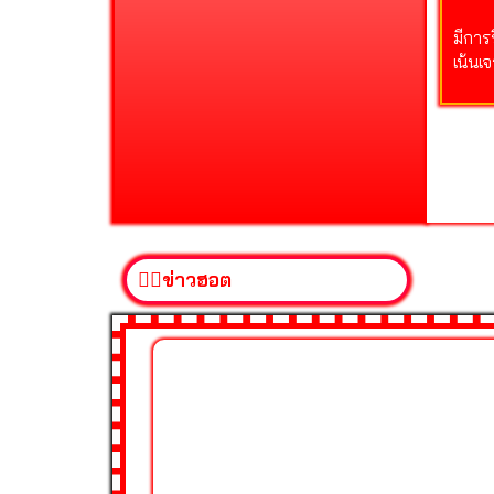
มีการ
เน้นเ
❤️‍🔥ข่าวฮอต