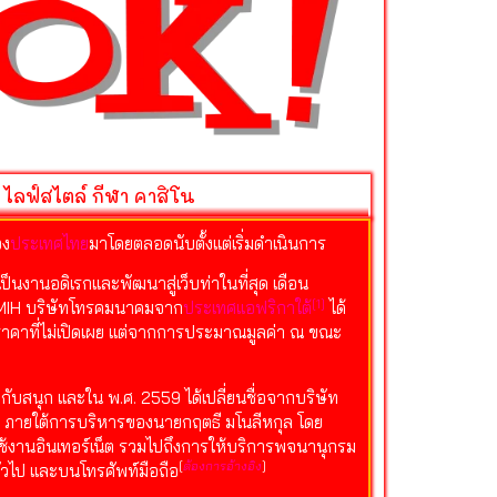
 ไลฟ์สไตล์ กีฬา คาสิโน
อง
ประเทศไทย
มาโดยตลอดนับตั้งแต่เริ่มดำเนินการ
เป็นงานอดิเรกและพัฒนาสู่เว็บท่าในที่สุด เดือน
[
1
]
อง MIH บริษัทโทรคมนาคมจาก
ประเทศแอฟริกาใต้
ได้
ในราคาที่ไม่เปิดเผย แต่จากการประมาณมูลค่า ณ ขณะ
กับสนุก และใน พ.ศ. 2559 ได้เปลี่ยนชื่อจากบริษัท
การ ภายใต้การบริหารของนายกฤตธี มโนลีหกุล โดย
้ใช้งานอินเทอร์เน็ต รวมไปถึงการให้บริการพจนานุกรม
[
ต้องการอ้างอิง
]
ั่วไป และบนโทรศัพท์มือถือ