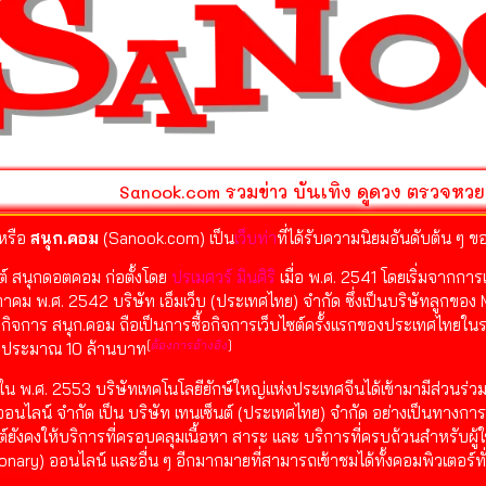
Sanook.com รวมข่าว บันเทิง ดูดวง ตรวจหวย
หรือ
สนุก.คอม
(Sanook.com) เป็น
เว็บท่า
ที่ได้รับความนิยมอันดับต้น ๆ ข
ซต์ สนุกดอตคอม ก่อตั้งโดย
ปรเมศวร์ มินศิริ
เมื่อ พ.ศ. 2541 โดยเริ่มจากการ
คม พ.ศ. 2542 บริษัท เอ็มเว็บ (ประเทศไทย) จำกัด ซึ่งเป็นบริษัทลูกข
ื้อกิจการ สนุก.คอม ถือเป็นการซื้อกิจการเว็บไซต์ครั้งแรกของประเทศไทย
[
ต้องการอ้างอิง
]
ือประมาณ 10 ล้านบาท
ใน พ.ศ. 2553 บริษัทเทคโนโลยียักษ์ใหญ่แห่งประเทศจีนได้เข้ามามีส่วนร่วม
ออนไลน์ จำกัด เป็น บริษัท เทนเซ็นต์ (ประเทศไทย) จำกัด อย่างเป็นทาง
ซต์ยังคงให้บริการที่ครอบคลุมเนื้อหา สาระ และ บริการที่ครบถ้วนสำหรับผู
ionary) ออนไลน์ และอื่น ๆ อีกมากมายที่สามารถเข้าชมได้ทั้งคอมพิวเตอร์ท
//www.sanook.com/