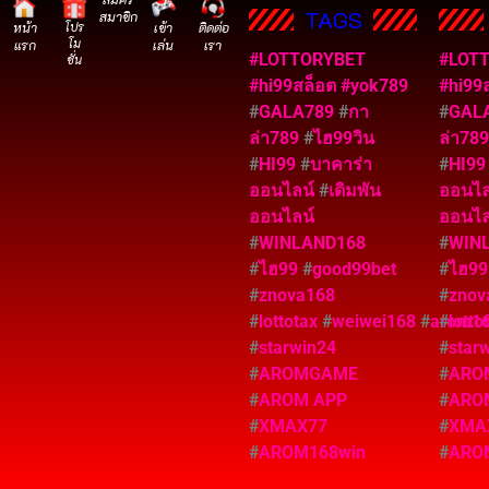
TAGS
สมาชิก
หน้า
โปร
เข้า
ติดต่อ
โม
แรก
เล่น
เรา
#LOTTORYBET
#LOT
ชั่น
#hi99สล็อต
#yok789
#hi99
#
GALA789
#
กา
#
GAL
ล่า789
#
ไฮ99วิน
ล่า78
#
HI99
#
บาคาร่า
#
HI9
ออนไลน์
#
เดิมพัน
ออนไ
ออนไลน์
ออนไล
#
WINLAND168
#
WIN
#
ไฮ99
#
good99bet
#
ไฮ9
#
znova168
#
znov
#
lottotax
#
weiwei168
#
arom1
#
lotto
#
starwin24
#
star
#
AROMGAME
#
ARO
#
AROM APP
#
ARO
#
XMAX77
#
XMA
สมัครสมาชิก
#
AROM168win
#
ARO
หน้าแรก
โปรโมชั่น
เข้าเล่น