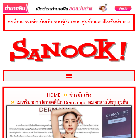
content
มข่าวบันเทิง รอบรู้เรื่องฮอต ศูนย์รวมคาสิโนชั้นนำ บาคาร่า สล็อต รูเล็ต 
HOME
ข่าวบันเทิง
เมพรีมายา ปะทะคลินิก Dermatige หมอกลางโต้ฮุบธุรกิจ