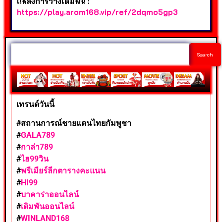
แหล่งการวางเดิมพัน :
https://play.arom168.vip/ref/2dqmo5gp3
Search
เทรนด์วันนี้
#สถานการณ์ชายแดนไทยกัมพูชา
#
GALA789
#
กาล่า789
#
ไฮ99วิน
#
พรีเมียร์ลีกตารางคะแนน
#
HI99
#
บาคาร่าออนไลน์
#
เดิมพันออนไลน์
#
WINLAND168