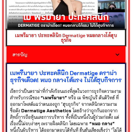
เมพรีมายา ปะทะคลินิก Dermatige หมอกลางโต้ฮุบ
ธุรกิจ
สารบัญ
เมพรีมายา ปะทะคลินิก Dermatige ดราม่า
ธุรกิจเดือด! หมอ กลางโต้แรง ไม่ได้ฮุบกิจการ
เรียกว่าเป็นดราม่าที่กำลังร้อนแรงที่สุดในวงการธุรกิจความงาม
สำหรับกรณีของ
“เมพรีมายา”
หรือ เม พิชญ์นรี ตันติวิทย์ ที่
ออกมาโพสต์แฉว่าตนเองถูก “ฮุบธุรกิจ” จากคลินิกความงาม
ชื่อดัง
Dermatige Aesthetics
โดยอ้างว่าถูกกันออกจาก
สิทธิ์การถือหุ้นและการบริหาร ทั้งที่เป็นหนึ่งในผู้ร่วมก่อตั้ง แต่
เรื่องนี้ไม่จบง่ายๆ เพราะฝั่งคลินิก โดยเฉพาะ
“หมอ กลาง”
หนึ่งในผู้บริหาร ได้ออกมาตอบโต้ทันที ยืนยันเสียงแข็งว่า “ไม่ได้