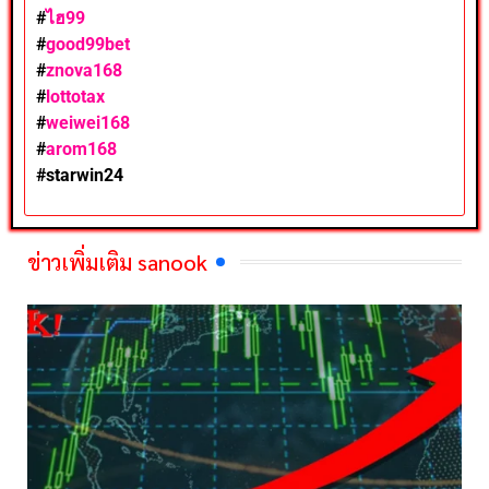
#
ไฮ99
#
good99bet
#
znova168
#
lottotax
#
weiwei168
#
arom168
#
starwin24
ข่าวเพิ่มเติม sanook