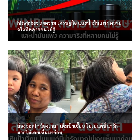
hitwinbet สงคราม เศรษฐกิจ และน้ำมันแพง ความ
จริงที่หลายคนไม่รู้
ส่องช็อต! “น้องเกล” เติมป้าเจี๊ยบ โมเมนต์นี้น่ารัก
มากไม่เคยเห็นมาก่อน