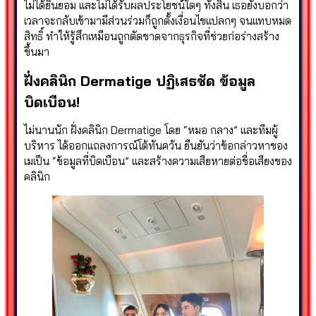
ไม่ได้ยินยอม และไม่ได้รับผลประโยชน์ใดๆ ทั้งสิ้น เธอยังบอกว่า
เวลาจะกลับเข้ามามีส่วนร่วมก็ถูกตั้งเงื่อนไขแปลกๆ จนแทบหมด
สิทธิ์ ทำให้รู้สึกเหมือนถูกตัดขาดจากธุรกิจที่ช่วยก่อร่างสร้าง
ขึ้นมา
ฝั่งคลินิก Dermatige ปฏิเสธชัด ข้อมูล
บิดเบือน!
ไม่นานนัก ฝั่งคลินิก Dermatige โดย “หมอ กลาง” และทีมผู้
บริหาร ได้ออกแถลงการณ์โต้ทันควัน ยืนยันว่าข้อกล่าวหาของ
เมเป็น “ข้อมูลที่บิดเบือน” และสร้างความเสียหายต่อชื่อเสียงของ
คลินิก