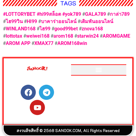
TAGS
#LOTTORYBET
#hi99สล็อต
#yok789
#
GALA789
#
กาล่า789
#
ไฮ99วิน
#
HI99
#
บาคาร่าออนไลน์
#
เดิมพันออนไลน์
#
WINLAND168
#
ไฮ99
#
good99bet
#
znova168
#
lottotax
#
weiwei168
#
arom168
#
starwin24
#
AROMGAME
#
AROM APP
#
XMAX77
#
AROM168win
ติดตามสนุกโซเชียลได้ที่
เว็บไซต์อันดับ 1 ของเมืองไทย
ที่รวม ข่าววันนี้ สลากกินแบ่ง
รัฐบาล ดูดวง ดูหนัง ละคร ฟัง
เพลง Joox ผลบอล วิเคราะห์
บอล เกม สุขภาพ และรวมความ
บันเทิง วาไรตี้ อีกมากมาย
สงวนลิขสิทธิ์ © 2568 SANOOK.COM, All Rights Reserved