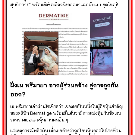
ฮุบกิจการ” พร้อมงัดข้อเท็จจริงออกมาแฉกลับแบบชุดใหญ่!
ฝั่งเม พรีมายา จากผู้ร่วมสร้าง สู่การถูกกัน
ออก?
เม พรีมายาเล่าผ่านโซเชียลว่า เธอเคยเป็นหนึ่งในผู้ถือหุ้นสำคัญ
ของคลินิก Dermatige พร้อมยืนยันว่ามีการแบ่งหุ้นกันชัดเจน
ระหว่างเธอและหุ้นส่วนคนอื่น ๆ
แต่เหตุการณ์พลิกผัน เมื่อเธออ้างว่าถูกโอนหุ้นออกไปโดยที่ตน