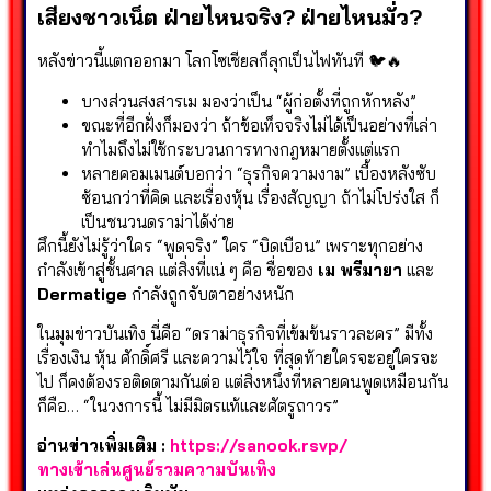
เสียงชาวเน็ต ฝ่ายไหนจริง? ฝ่ายไหนมั่ว?
หลังข่าวนี้แตกออกมา โลกโซเชียลก็ลุกเป็นไฟทันที 🐦🔥
บางส่วนสงสารเม มองว่าเป็น “ผู้ก่อตั้งที่ถูกหักหลัง”
ขณะที่อีกฝั่งก็มองว่า ถ้าข้อเท็จจริงไม่ได้เป็นอย่างที่เล่า
ทำไมถึงไม่ใช้กระบวนการทางกฎหมายตั้งแต่แรก
หลายคอมเมนต์บอกว่า “ธุรกิจความงาม” เบื้องหลังซับ
ซ้อนกว่าที่คิด และเรื่องหุ้น เรื่องสัญญา ถ้าไม่โปร่งใส ก็
เป็นชนวนดราม่าได้ง่าย
ศึกนี้ยังไม่รู้ว่าใคร “พูดจริง” ใคร “บิดเบือน” เพราะทุกอย่าง
กำลังเข้าสู่ชั้นศาล แต่สิ่งที่แน่ ๆ คือ ชื่อของ
เม พรีมายา
และ
Dermatige
กำลังถูกจับตาอย่างหนัก
ในมุมข่าวบันเทิง นี่คือ “ดราม่าธุรกิจที่เข้มข้นราวละคร” มีทั้ง
เรื่องเงิน หุ้น ศักดิ์ศรี และความไว้ใจ ที่สุดท้ายใครจะอยู่ใครจะ
ไป ก็คงต้องรอติดตามกันต่อ แต่สิ่งหนึ่งที่หลายคนพูดเหมือนกัน
ก็คือ… “ในวงการนี้ ไม่มีมิตรแท้และศัตรูถาวร”
อ่านข่าวเพิ่มเติม :
https://sanook.rsvp/
ทางเข้าเล่นศูนย์รวมความบันเทิง