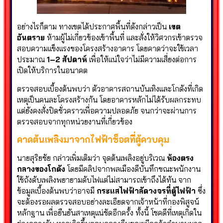
อย่างไรก็ตาม ทางเขตได้ประกาศพื้นที่ดังกล่าวเป็น
เขต
อันตราย
ห้ามผู้ไม่เกี่ยวข้องเข้าพื้นที่ และสั่งให้วิศวกรเข้าตรวจ
สอบความแข็งแรงของโครงสร้างอาคาร โดยคาดว่าจะใช้เวลา
ประมาณ
1–2 สัปดาห์
เพื่อให้แน่ใจว่าไม่มีความเสี่ยงต่อการ
เปิดให้บริการในอนาคต
ตรวจสอบเบื้องต้นพบว่า ตัวอาคารสถานบันเทิงและโกดังที่เกิด
เหตุเป็นคนละโครงสร้างกัน โดยอาคารหลักไม่ได้รับผลกระทบ
แต่ยังคงสั่งปิดชั่วคราวเพื่อความปลอดภัย จนกว่าจะผ่านการ
ตรวจสอบจากทุกหน่วยงานที่เกี่ยวข้อง
คาดต้นเพลิงมาจากไฟฟ้าช็อตที่ตู้ควบคุม
นายสุริยชัย กล่าวเพิ่มเติมว่า จุดต้นเพลิงอยู่บริเวณ
ห้องตรง
กลางของโกดัง
โดยมีคลิปจากพลเมืองดีบันทึกขณะพนักงาน
ใช้ถังดับเพลิงพยายามดับไฟแต่ไม่สามารถเข้าถึงได้ทัน จาก
ข้อมูลเบื้องต้นพบว่าอาจมี
กระแสไฟฟ้าลัดวงจรที่ตู้ไฟฟ้า
ซึ่ง
จะต้องรอผลตรวจสอบอย่างละเอียดจากเจ้าหน้าที่กองพิสูจน์
หลักฐาน เพื่อยืนยันสาเหตุแน่ชัดอีกครั้ง ทั้งนี้ โชคดีที่เหตุเกิดใน