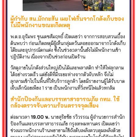
ผู้กำกับ สน.มักกะสัน เผยไฟเริ่มจากโกดังเก็บของ
ไม่มีพนักงานขณะเกิดเหตุ
พ.ต.อ.อุรัมพร ขุนเดชสัมฤทธิ์ เปิดเผยว่า จากการสอบสวนเบื้อง
ต้นพบว่า ก่อนเกิดเหตุมีผู้เห็นกลุ่มควันลอยออกมาจากโกดังเก็บ
โต๊ะและอุปกรณ์ตกแต่ง ซึ่งในช่วงเวลานั้นยังไม่มีพนักงานเข้า
ปฏิบัติงาน เนื่องจากเป็นช่วงก่อนเปิดร้าน
วัสดุภายในโกดังส่วนใหญ่เป็นไม้และพลาสติก ทำให้ไฟลุกลาม
ได้อย่างรวดเร็ว แต่ยังดีที่มีระยะห่างจากตัวผับหลัก จึงไม่
ลุกลามเข้าไปในพื้นที่ให้บริการลูกค้า โดยมีรายงานผู้ได้รับบาด
เจ็บเล็กน้อยเพียง 1 ราย เป็นพนักงานที่วิ่งหนีไฟแล้วหกล้ม
สำนักป้องกันและบรรเทาสาธารณภัย กทม. ใช้
กล้องตรวจจับความร้อนตรวจจุดเสี่ยง
ต่อมาเวลา
19.00 น.
นายสุริยชัย รวิวรรณ ผู้อำนวยการสำนัก
ป้องกันและบรรเทาสาธารณภัย กรุงเทพมหานคร เปิดเผยว่า
ช่วงแรกพนักงานร้านพยายามใช้ถังดับเพลิงควบคุมเพลิงด้วย