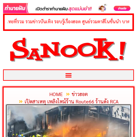
content
ข่าวบันเทิง รอบรู้เรื่องฮอต ศูนย์รวมคาสิโนชั้นนำ บาคาร่า สล็อต รูเล็ต ย
HOME
ข่าวฮอต
เปิดสาเหตุ เพลิงไหม้ร้าน Route66 ร้านดัง RCA