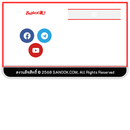
ติดตามสนุกโซเชียลได้ที่
เว็บไซต์อันดับ 1 ของเมืองไทย
ที่รวม ข่าววันนี้ สลากกินแบ่ง
รัฐบาล ดูดวง ดูหนัง ละคร ฟัง
เพลง Joox ผลบอล วิเคราะห์
บอล เกม สุขภาพ และรวมความ
บันเทิง วาไรตี้ อีกมากมาย
สงวนลิขสิทธิ์ © 2568 SANOOK.COM, All Rights Reserved