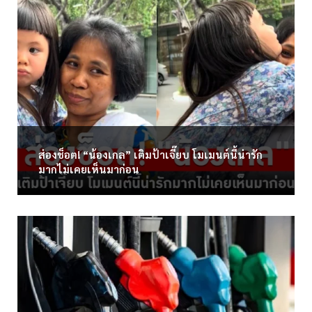
ส่องช็อต! “น้องเกล” เติมป้าเจี๊ยบ โมเมนต์นี้น่ารัก
มากไม่เคยเห็นมาก่อน