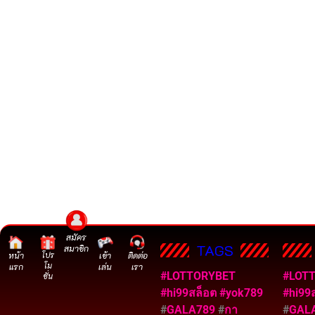
สมัคร
TAGS
สมาชิก
หน้า
โปร
เข้า
ติดต่อ
โม
แรก
เล่น
เรา
#LOTTORYBET
#LOT
ชั่น
#hi99สล็อต
#yok789
#hi99
#
GALA789
#
กา
#
GAL