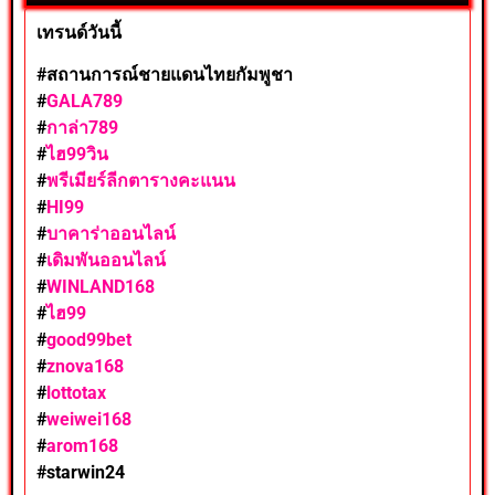
เทรนด์วันนี้
#สถานการณ์ชายแดนไทยกัมพูชา
#
GALA789
#
กาล่า789
#
ไฮ99วิน
#
พรีเมียร์ลีกตารางคะแนน
#
HI99
#
บาคาร่าออนไลน์
#
เดิมพันออนไลน์
#
WINLAND168
#
ไฮ99
#
good99bet
#
znova168
#
lottotax
#
weiwei168
#
arom168
#
starwin24