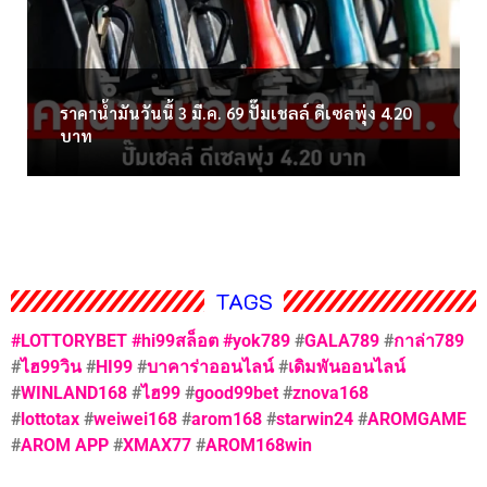
ราคาน้ำมันวันนี้ 3 มี.ค. 69 ปั๊มเชลล์ ดีเซลพุ่ง 4.20
บาท
TAGS
#LOTTORYBET
#hi99สล็อต
#yok789
#
GALA789
#
กาล่า789
#
ไฮ99วิน
#
HI99
#
บาคาร่าออนไลน์
#
เดิมพันออนไลน์
#
WINLAND168
#
ไฮ99
#
good99bet
#
znova168
#
lottotax
#
weiwei168
#
arom168
#
starwin24
#
AROMGAME
#
AROM APP
#
XMAX77
#
AROM168win