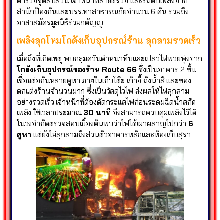
ตำรวจชุดสืบสวน เจ้าหน้าที่สายตรวจ และรถดับเพลิงจาก
สำนักป้องกันและบรรเทาสาธารณภัยจำนวน 6 คัน รวมถึง
อาสาสมัครมูลนิธิร่วมกตัญญู
เพลิงลุกโหมโกดังเก็บอุปกรณ์ร้าน ลุกลามรวดเร็ว
เมื่อถึงที่เกิดเหตุ พบกลุ่มควันดำหนาทึบและเปลวไฟพวยพุ่งจาก
โกดังเก็บอุปกรณ์ของร้าน Route 66
ซึ่งเป็นอาคาร 2 ชั้น
เชื่อมต่อกันหลายคูหา ภายในเก็บโต๊ะ เก้าอี้ ถังน้ำสี และของ
ตกแต่งร้านจำนวนมาก ซึ่งเป็นวัสดุไวไฟ ส่งผลให้ไฟลุกลาม
อย่างรวดเร็ว เจ้าหน้าที่ต้องตัดกระแสไฟก่อนระดมฉีดน้ำสกัด
เพลิง ใช้เวลาประมาณ
30 นาที
จึงสามารถควบคุมเพลิงไว้ได้
ในวงจำกัดตรวจสอบเบื้องต้นพบว่าไฟได้เผาผลาญไปกว่า
6
คูหา
แต่ยังไม่ลุกลามถึงส่วนตัวอาคารหลักและห้องเก็บสุรา