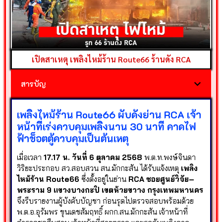
เปิดสาเหตุ เพลิงไหม้ร้าน Route66 ร้านดัง RCA
สารบัญ
เพลิงไหม้ร้าน Route66 ผับดังย่าน RCA เจ้า
หน้าที่เร่งควบคุมเพลิงนาน 30 นาที คาดไฟ
ฟ้าช็อตตู้ควบคุมเป็นต้นเหตุ
เมื่อเวลา
17.17 น. วันที่ 6 ตุลาคม 2568
พ.ต.ท.พงษ์จินดา
วิริยะประกอบ สว.สอบสวน สน.มักกะสัน ได้รับแจ้งเหตุ
เพลิง
ไหม้ร้าน Route66
ซึ่งตั้งอยู่ในย่าน
RCA ซอยศูนย์วิจัย–
พระราม 9 แขวงบางกะปิ เขตห้วยขวาง กรุงเทพมหานคร
จึงรีบรายงานผู้บังคับบัญชา ก่อนรุดไปตรวจสอบพร้อมด้วย
พ.ต.อ.อุรัมพร ขุนเดชสัมฤทธิ์ ผกก.สน.มักกะสัน เจ้าหน้าที่