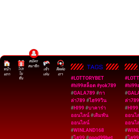
สมัคร
TAGS
สมาชิก
หน้า
โปร
เข้า
ติดต่อ
โม
แรก
เล่น
เรา
#LOTTORYBET
#LOT
ชั่น
#hi99สล็อต
#yok789
#hi99
#
GALA789
#
กา
#
GAL
ล่า789
#
ไฮ99วิน
ล่า78
#
HI99
#
บาคาร่า
#
HI9
ออนไลน์
#
เดิมพัน
ออนไ
ออนไลน์
ออนไล
#
WINLAND168
#
WIN
#
ไฮ99
#
good99bet
#
ไฮ9