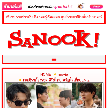
content
มข่าวบันเทิง รอบรู้เรื่องฮอต ศูนย์รวมคาสิโนชั้นนำ บาคาร่า สล็อต รูเล็ต 
HOME
movie
เขมจิราต้องรอด ซีรี่ย์ไทย ขวัญใจเด็กGEN Z