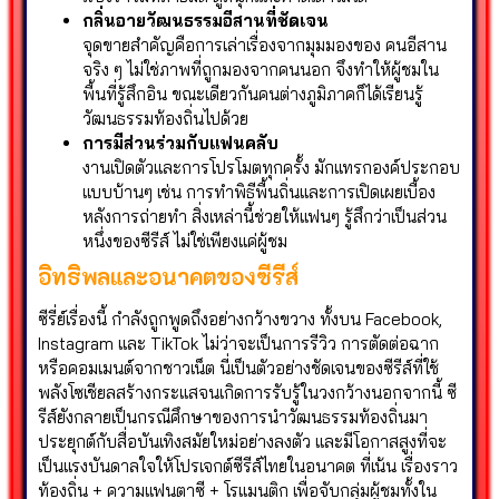
กลิ่นอายวัฒนธรรมอีสานที่ชัดเจน
จุดขายสำคัญคือการเล่าเรื่องจากมุมมองของ คนอีสาน
จริง ๆ ไม่ใช่ภาพที่ถูกมองจากคนนอก จึงทำให้ผู้ชมใน
พื้นที่รู้สึกอิน ขณะเดียวกันคนต่างภูมิภาคก็ได้เรียนรู้
วัฒนธรรมท้องถิ่นไปด้วย
การมีส่วนร่วมกับแฟนคลับ
งานเปิดตัวและการโปรโมตทุกครั้ง มักแทรกองค์ประกอบ
แบบบ้านๆ เช่น การทำพิธีพื้นถิ่นและการเปิดเผยเบื้อง
หลังการถ่ายทำ สิ่งเหล่านี้ช่วยให้แฟนๆ รู้สึกว่าเป็นส่วน
หนึ่งของซีรีส์ ไม่ใช่เพียงแค่ผู้ชม
อิทธิพลและอนาคตของซีรีส์
ซีรี่ย์เรื่องนี้ กำลังถูกพูดถึงอย่างกว้างขวาง ทั้งบน Facebook,
Instagram และ TikTok ไม่ว่าจะเป็นการรีวิว การตัดต่อฉาก
หรือคอมเมนต์จากชาวเน็ต นี่เป็นตัวอย่างชัดเจนของซีรีส์ที่ใช้
พลังโซเชียลสร้างกระแสจนเกิดการรับรู้ในวงกว้างนอกจากนี้ ซี
รีส์ยังกลายเป็นกรณีศึกษาของการนำวัฒนธรรมท้องถิ่นมา
ประยุกต์กับสื่อบันเทิงสมัยใหม่อย่างลงตัว และมีโอกาสสูงที่จะ
เป็นแรงบันดาลใจให้โปรเจกต์ซีรีส์ไทยในอนาคต ที่เน้น เรื่องราว
ท้องถิ่น + ความแฟนตาซี + โรแมนติก เพื่อจับกลุ่มผู้ชมทั้งใน