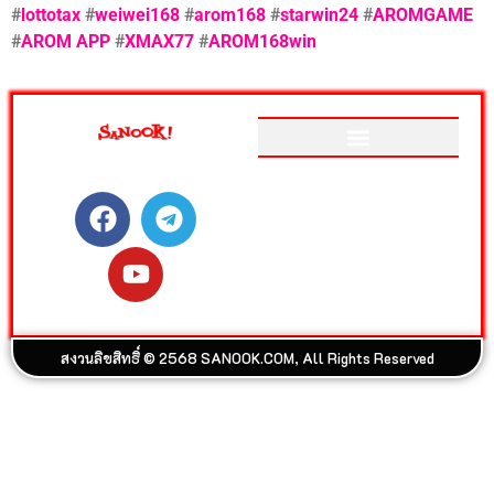
#
lottotax
#
weiwei168
#
arom168
#
starwin24
#
AROMGAME
#
AROM APP
#
XMAX77
#
AROM168win
ติดตามสนุกโซเชียลได้ที่
เว็บไซต์อันดับ 1 ของเมืองไทย
ที่รวม ข่าววันนี้ สลากกินแบ่ง
รัฐบาล ดูดวง ดูหนัง ละคร ฟัง
เพลง Joox ผลบอล วิเคราะห์
บอล เกม สุขภาพ และรวมความ
บันเทิง วาไรตี้ อีกมากมาย
สงวนลิขสิทธิ์ © 2568 SANOOK.COM, All Rights Reserved