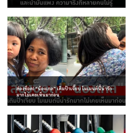
ส่องช็อต! “น้องเกล” เติมป้าเจี๊ยบ โมเมนต์นี้น่ารัก
มากไม่เคยเห็นมาก่อน