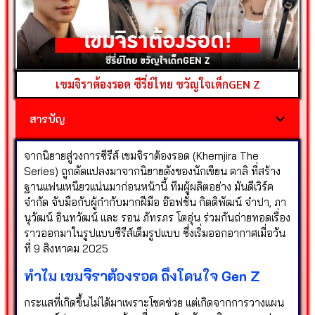
เขมจิราต้องรอด ซีรี่ย์ไทย ขวัญใจเด็กGEN Z
สารบัญ
จากนิยายสู่วงการซีรีส์ เขมจิราต้องรอด (Khemjira The
Series) ถูกดัดแปลงมาจากนิยายดังของนักเขียน คาลิ ที่สร้าง
ฐานแฟนเหนียวแน่นมาก่อนหน้านี้ ทีมผู้ผลิตอย่าง มันดีเวิร์ค
จำกัด จับมือกับผู้กำกับมากฝีมือ อ๊อฟชั่น กิตติพัฒน์ จำปา, ภา
นุวัฒน์ อินทวัฒน์ และ รอน ภัทรภร โตอุ่น ร่วมกันถ่ายทอดเรื่อง
ราวออกมาในรูปแบบซีรีส์เต็มรูปแบบ ซึ่งเริ่มออกอากาศเมื่อวัน
ที่ 9 สิงหาคม 2025
ทำไม เขมจิราต้องรอด ถึงโดนใจ Gen Z
กระแสที่เกิดขึ้นไม่ได้มาเพราะโชคช่วย แต่เกิดจากการวางแผน