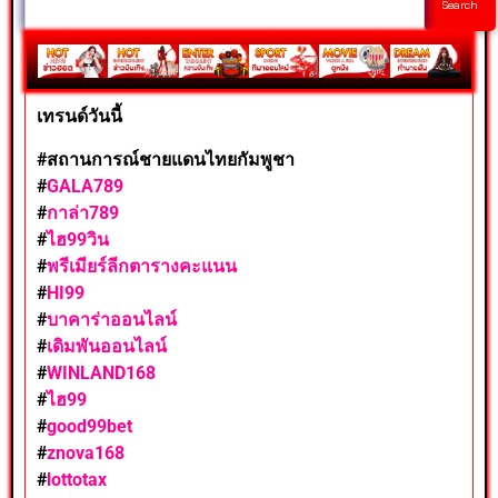
Search
เทรนด์วันนี้
#สถานการณ์ชายแดนไทยกัมพูชา
#
GALA789
#
กาล่า789
#
ไฮ99วิน
#
พรีเมียร์ลีกตารางคะแนน
#
HI99
#
บาคาร่าออนไลน์
#
เดิมพันออนไลน์
#
WINLAND168
#
ไฮ99
#
good99bet
#
znova168
#
lottotax