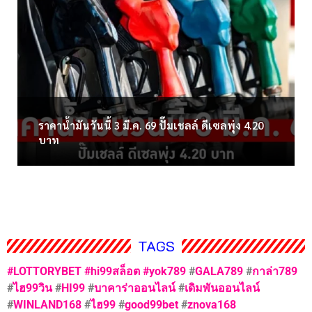
ราคาน้ำมันวันนี้ 3 มี.ค. 69 ปั๊มเชลล์ ดีเซลพุ่ง 4.20
บาท
TAGS
#LOTTORYBET
#hi99สล็อต
#yok789
#
GALA789
#
กาล่า789
#
ไฮ99วิน
#
HI99
#
บาคาร่าออนไลน์
#
เดิมพันออนไลน์
#
WINLAND168
#
ไฮ99
#
good99bet
#
znova168