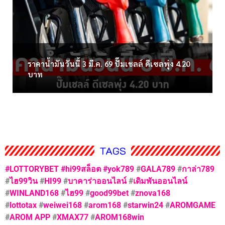
ราคาน้ำมันวันนี้ 3 มี.ค. 69 ปั๊มเชลล์ ดีเซลพุ่ง 4.20
บาท
TAGS
#LOTTORYBET
#hi99สล็อต
#yok789
#
GALA789
#
กาล่า789
#
ไฮ99วิน
#
HI99
#
บาคาร่าออนไลน์
#
เดิมพันออนไลน์
#
WINLAND168
#
ไฮ99
#
good99bet
#
znova168
#
lottotax
#
weiwei168
#
arom168
#
starwin24
#
AROMGAME
#
AROM APP
#
XMAX77
#
AROM168win