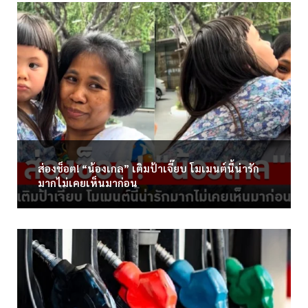
ส่องช็อต! “น้องเกล” เติมป้าเจี๊ยบ โมเมนต์นี้น่ารัก
มากไม่เคยเห็นมาก่อน