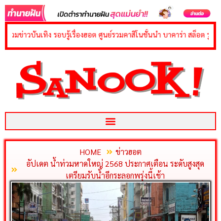
content
เทิง รอบรู้เรื่องฮอต ศูนย์รวมคาสิโนชั้นนำ บาคาร่า สล็อต รูเล็ต ยิงปลา คา
HOME
ข่าวฮอต
อัปเดต น้ำท่วมหาดใหญ่ 2568 ประกาศเตือน ระดับสูงสุด
เตรียมรับน้ำอีกระลอกพรุ่งนี้เช้า