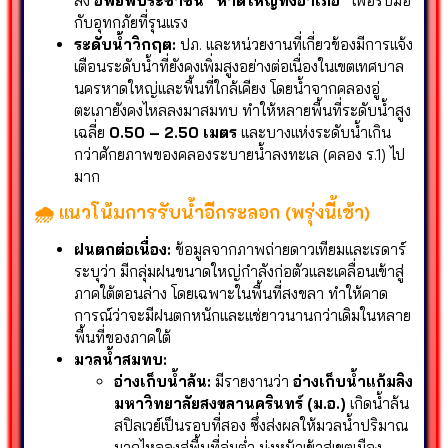
สั่ง
อพยพประชาชน “หาดใหญ่ทั้งอำเภอ”
เพื่อรับมือ
กับอุทกภัยที่รุนแรง
ระดับน้ำวิกฤต:
ปภ. และหน่วยงานที่เกี่ยวข้องมีการแจ้ง
เตือนระดับน้ำที่ยังคงเพิ่มสูงอย่างต่อเนื่องในเขตเทศบาล
นครหาดใหญ่และพื้นที่ใกล้เคียง โดยน้ำจากคลองอู่
ตะเภายังคงไหลลงมาสมทบ ทำให้หลายพื้นที่ระดับน้ำสูง
เฉลี่ย
0.50 – 2.50 เมตร
และบางแห่งระดับน้ำเกิน
กว่าศักยภาพของคลองระบายน้ำลงทะเล (คลอง ร.1) ไป
มาก
🌧️ แนวโน้มการรับน้ำอีกระลอก (พรุ่งนี้เช้า)
ฝนตกต่อเนื่อง:
ข้อมูลจากภาพถ่ายดาวเทียมและเรดาร์
ระบุว่า มีกลุ่มฝนขนาดใหญ่กำลังก่อตัวและเคลื่อนเข้าสู่
ภาคใต้ตอนล่าง โดยเฉพาะในพื้นที่สงขลา ทำให้คาด
การณ์ว่าจะมีฝนตกหนักและแช่ยาวนานกว่าเดิมในหลาย
พื้นที่ของภาคใต้
มวลน้ำสมทบ:
อ่างเก็บน้ำล้น:
มีรายงานว่า
อ่างเก็บน้ำแก้มลิง
มหาวิทยาลัยสงขลานครินทร์ (ม.อ.)
เกิดน้ำล้น
สปิลเวย์เป็นรอบที่สอง ซึ่งส่งผลให้มวลน้ำปริมาณ
มากไหลลงสู่พื้นที่ลุ่มต่ำ มุ่งหน้าเข้าสู่เขตเมือง