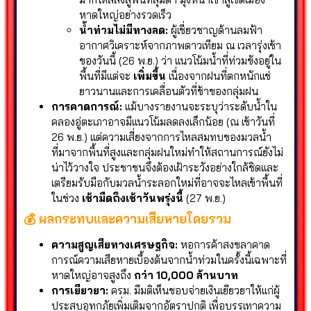
หาดใหญ่อย่างรวดเร็ว
น้ำท่วมไม่มีทางลด:
ผู้เชี่ยวชาญด้านลมฟ้า
อากาศวิเคราะห์จากภาพดาวเทียม ณ เวลารุ่งเช้า
ของวันนี้ (26 พ.ย.) ว่า แนวโน้มน้ำที่ท่วมขังอยู่ใน
พื้นที่มีแต่จะ
เพิ่มขึ้น
เนื่องจากฝนที่ตกหนักแช่
ยาวนานและการเคลื่อนตัวที่ช้าของกลุ่มฝน
การคาดการณ์:
แม้บางรายงานจะระบุว่าระดับน้ำใน
คลองอู่ตะเภาอาจมีแนวโน้มลดลงเล็กน้อย (ณ เช้าวันที่
26 พ.ย.) แต่ความเสี่ยงจากการไหลสมทบของมวลน้ำ
ที่มาจากพื้นที่สูงและกลุ่มฝนใหม่ทำให้สถานการณ์ยังไม่
น่าไว้วางใจ ประชาชนจึงต้องเฝ้าระวังอย่างใกล้ชิดและ
เตรียมรับมือกับมวลน้ำระลอกใหม่ที่อาจจะไหลเข้าพื้นที่
ในช่วง
เช้ามืดถึงเช้าวันพรุ่งนี้
(27 พ.ย.)
💰 ผลกระทบและความเสียหายโดยรวม
ความสูญเสียทางเศรษฐกิจ:
หอการค้าสงขลาคาด
การณ์ความเสียหายเบื้องต้นจากน้ำท่วมในครั้งนี้เฉพาะที่
หาดใหญ่อาจสูงถึง
กว่า 10,000 ล้านบาท
การเยียวยา:
ครม. มีมติเห็นชอบจ่ายเงินเยียวยาให้แก่ผู้
ประสบอุทกภัยเพิ่มเติมจากอัตราปกติ เพื่อบรรเทาความ