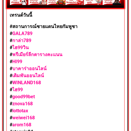
เทรนด์วันนี้
#สถานการณ์ชายแดนไทยกัมพูชา
#
GALA789
#
กาล่า789
#
ไฮ99วิน
#
พรีเมียร์ลีกตารางคะแนน
#
HI99
#
บาคาร่าออนไลน์
#
เดิมพันออนไลน์
#
WINLAND168
#
ไฮ99
#
good99bet
#
znova168
#
lottotax
#
weiwei168
#
arom168