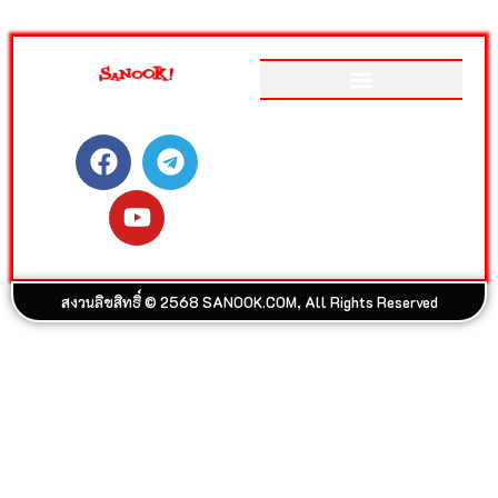
ติดตามสนุกโซเชียลได้ที่
เว็บไซต์อันดับ 1 ของเมืองไทย
ที่รวม ข่าววันนี้ สลากกินแบ่ง
รัฐบาล ดูดวง ดูหนัง ละคร ฟัง
เพลง Joox ผลบอล วิเคราะห์
บอล เกม สุขภาพ และรวมความ
บันเทิง วาไรตี้ อีกมากมาย
สงวนลิขสิทธิ์ © 2568 SANOOK.COM, All Rights Reserved