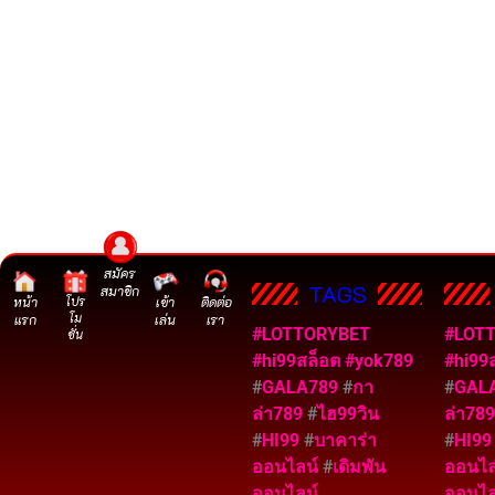
สมัคร
TAGS
สมาชิก
หน้า
โปร
เข้า
ติดต่อ
โม
แรก
เล่น
เรา
#LOTTORYBET
#LOT
ชั่น
#hi99สล็อต
#yok789
#hi99
#
GALA789
#
กา
#
GAL
ล่า789
#
ไฮ99วิน
ล่า78
#
HI99
#
บาคาร่า
#
HI9
ออนไลน์
#
เดิมพัน
ออนไ
ออนไลน์
ออนไล