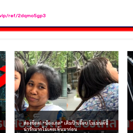
8.vip/ref/2dqmo5gp3
ส่องช็อต! “น้องเกล” เติมป้าเจี๊ยบ โมเมนต์นี้
น่ารักมากไม่เคยเห็นมาก่อน