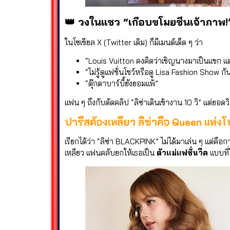
👑 วงในแซว “เกือบขโมยซีนเจ้าภาพ!
ในโซเชียล X (Twitter เดิม) ก็มีเมนต์เด็ด ๆ ว่า
“Louis Vuitton คงคิดว่าเชิญนางมาเป็นแขก แต่
“ไม่รู้ดูแฟชั่นโชว์หรือดู Lisa Fashion Show กัน
“ตุ๊กตาบาร์บี้ยังยอมแพ้”
แฟน ๆ ถึงกับตัดคลิป “ลิซ่าเดินเข้างาน 10 วิ” แต่ยอดวิว
ปารีสต้องเหลียว ลิซ่าคือ Queen แห่งโ
เรียกได้ว่า “ลิซ่า BLACKPINK” ไม่ได้มาเล่น ๆ แต่คื
เหลียว แฟนคลับยกให้เธอเป็น
ตัวแม่แฟชั่นวีค
แบบที่