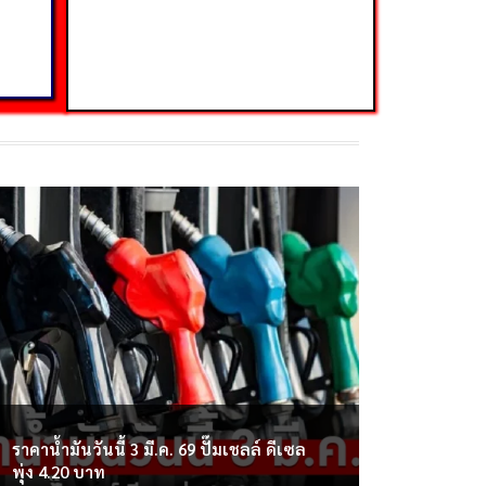
ราคาน้ำมันวันนี้ 3 มี.ค. 69 ปั๊มเชลล์ ดีเซล
พุ่ง 4.20 บาท