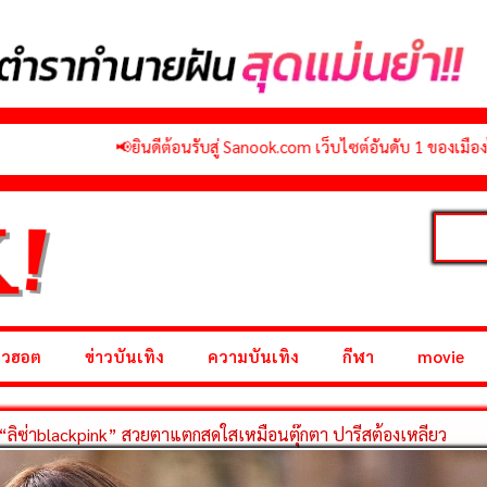
อนรับสู่ Sanook.com เว็บไซต์อันดับ 1 ของเมืองไทยที่รวม รวมข่าวบันเทิง รอ
าวฮอต
ข่าวบันเทิง
ความบันเทิง
กีฬา
movie
 “ลิซ่าblackpink” สวยตาแตกสดใสเหมือนตุ๊กตา ปารีสต้องเหลียว