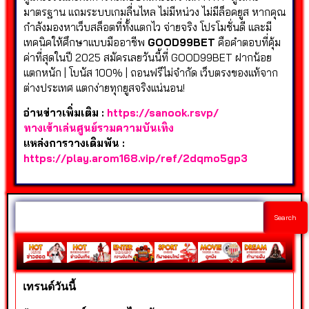
มาตรฐาน แถมระบบเกมลื่นไหล ไม่มีหน่วง ไม่มีล็อคยูส หากคุณ
กำลังมองหาเว็บสล็อตที่ทั้งแตกไว จ่ายจริง โปรโมชั่นดี และมี
เทคนิคให้ศึกษาแบบมืออาชีพ
GOOD99BET
คือคำตอบที่คุ้ม
ค่าที่สุดในปี 2025 สมัครเลยวันนี้ที่ GOOD99BET ฝากน้อย
แตกหนัก | โบนัส 100% | ถอนฟรีไม่จำกัด เว็บตรงของแท้จาก
ต่างประเทศ แตกง่ายทุกยูสจริงแน่นอน!
อ่านข่าวเพิ่มเติม :
https://sanook.rsvp/
ทางเข้าเล่นศูนย์รวมความบันเทิง
แหล่งการวางเดิมพัน :
https://play.arom168.vip/ref/2dqmo5gp3
Search
เทรนด์วันนี้