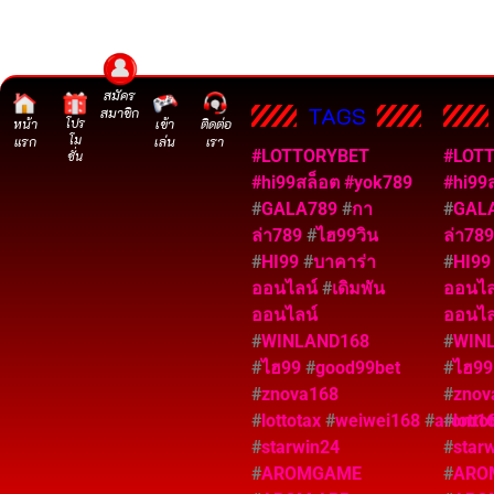
สมัคร
TAGS
สมาชิก
หน้า
โปร
เข้า
ติดต่อ
โม
แรก
เล่น
เรา
#LOTTORYBET
#LOT
ชั่น
#hi99สล็อต
#yok789
#hi99
#
GALA789
#
กา
#
GAL
ล่า789
#
ไฮ99วิน
ล่า78
#
HI99
#
บาคาร่า
#
HI9
ออนไลน์
#
เดิมพัน
ออนไ
ออนไลน์
ออนไล
#
WINLAND168
#
WIN
#
ไฮ99
#
good99bet
#
ไฮ9
#
znova168
#
znov
#
lottotax
#
weiwei168
#
arom1
#
lotto
#
starwin24
#
star
#
AROMGAME
#
ARO