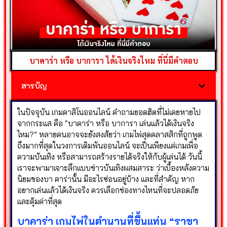
บาคาร่า หรือ บาการา ได้เงินจริงไหม ที่นี่มีคำตอบ
สารบัญ
ในปัจจุบัน เกมคาสิโนออนไลน์ คำถามยอดฮิตที่ไม่เคยหายไป
จากกระแส คือ “บาคาร่า หรือ บาการา เล่นแล้วได้เงินจริง
ไหม?” หลายคนอาจจะยังสงสัยว่า เกมไพ่สุดคลาสสิกที่ถูกพูด
ถึงมากที่สุดในวงการเดิมพันออนไลน์ จะเป็นเพียงแค่เกมเพื่อ
ความบันเทิง หรือสามารถสร้างรายได้จริงให้กับผู้เล่นได้ วันนี้
เราจะพามาเจาะลึกแบบข่าวบันเทิงผสมสาระ ว่าเบื้องหลังความ
นิยมของบา คาร่านั้น มีอะไรซ่อนอยู่บ้าง และที่สำคัญ หาก
อยากเล่นแล้วได้เงินจริง ควรเลือกช่องทางไหนที่จะปลอดภัย
และคุ้มค่าที่สุด
บาคาร่า เกมไพ่ในตำนานที่ขึ้นแท่น “ราชา