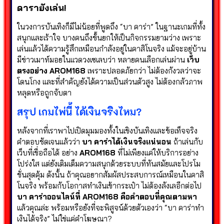
ดารายังเล่น!
ในวงการบันเทิงก็มีไม่น้อยที่พูดถึง “บา คาร่า” ในฐานะเกมที่ทั้ง
สนุกและเร้าใจ บางคนถึงขั้นยกให้เป็นกิจกรรมยามว่าง เพราะ
เล่นแล้วได้ความรู้สึกเหมือนกำลังอยู่ในคาสิโนจริง แม้จะอยู่บ้าน
มีข่าวเมาท์มอยในแวดวงเซเลบว่า หลายคนเลือกเล่นผ่าน
เว็บ
ตรงอย่าง AROM168
เพราะปลอดภัยกว่า ไม่ต้องกังวลว่าจะ
โดนโกง และที่สำคัญยังได้ความเป็นส่วนตัวสูง ไม่ต้องกลัวภาพ
หลุดหรือถูกจับตา
สรุป เกมไพ่นี้ ได้เงินจริงไหม?
หลังจากที่เราพาไปเปิดมุมมองทั้งในเชิงบันเทิงและข้อเท็จจริง
คำตอบชัดเจนแล้วว่า
บา คาร่าได้เงินจริงแน่นอน
ถ้าเล่นกับ
เว็บที่เชื่อถือได้ อย่าง
AROM168
ที่ไม่เพียงแค่ให้บริการอย่าง
โปร่งใส แต่ยังเติมเต็มความสนุกด้วยระบบที่ทันสมัยและโปรโม
ชั่นสุดคุ้ม ดังนั้น ถ้าคุณอยากสัมผัสประสบการณ์เหมือนในคาสิ
โนจริง พร้อมกับโอกาสทำเงินเข้ากระเป๋า ไม่ต้องลังเลอีกต่อไป
บา คาร่าออนไลน์ที่ AROM168 คือคำตอบที่คุณตามหา
แล้วคุณล่ะ พร้อมหรือยังที่จะพิสูจน์ด้วยตัวเองว่า “บา คาร่าทำ
เงินได้จริง” ไม่ใช่แค่คำโฆษณา?