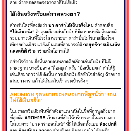
สวย ถ่ายทอดสดตรงจากคาสิโนได้แล้ว
ได้เงินจริงหรือแค่ภาพลวงตา?
สำหรับใครที่สงสัยว่า
บา คาร่าได้เงินจริงไหม
คำตอบคือ
“ได้เงินจริง”
ถ้าคุณเลือกเล่นกับเว็บที่มีความน่าเชื่อถือและมี
ระบบการเงินที่โปร่งใส เพราะบา คาร่านั้นไม่ใช่เกมเสี่ยงโชค
เพียงอย่างเดียว แต่ยังเป็นเกมที่สามารถใช้
กลยุทธ์การเดินเงิน
และสถิติ
เข้ามาช่วยเพิ่มโอกาสได้
อย่างไรก็ตาม สิ่งที่หลายคนพลาดคือเลือกเล่นกับเว็บที่ไม่มี
มาตรฐาน บางเว็บอาจ “ล็อคยูส” หรือ “บิดเบือนผล” ทำให้ผู้
เล่นเสียมากกว่าได้ ดังนั้น การเลือกเว็บคือหัวใจสำคัญ ถ้าอยาก
เล่นบา คาร่าแล้วได้เงินกลับเข้ากระเป๋าจริง ๆ
AROM168 จุดหมายของคนอยากพิสูจน์ว่า “เกม
ไพ่ได้เงินจริง”
ในบรรดาเว็บเดิมพันที่กำลังมาแรง หนึ่งในชื่อที่ถูกพูดถึงมาก
ที่สุดคือ
AROM168
เว็บตรงที่เปิดให้บริการคาสิโนครบวงจร
โดยเฉพาะ “บา คาร่าออนไลน์” ที่มีให้เลือกทั้งแบบ
ห้องปกติ
และ
ห้องสปีดบาการา
สำหรับคนที่ชอบเกมไว ได้ผลเร็ว