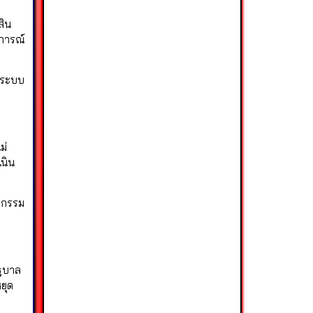
สิน
ุการณ์
่อระบบ
ม่
เนิน
ติกรรม
ัฐบาล
ยุด