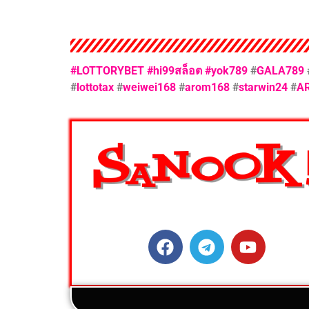
#LOTTORYBET
#hi99สล็อต
#yok789
#
GALA789
#
lottotax
#
weiwei168
#
arom168
#
starwin24
#
A
ติดตามสนุกโซเชียลได้ที่