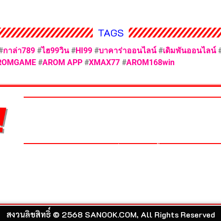
TAGS
#
กาล่า789
#
ไฮ99วิน
#
HI99
#
บาคาร่าออนไลน์
#
เดิมพันออนไลน์
ROMGAME
#
AROM APP
#
XMAX77
#
AROM168win
SANOOK
ข่าวฮอต
ข่าวบันเทิง
ทำนายทายท
เว็บไซต์อันดับ 1 ของเมืองไทยที่รวม ข่าววันนี้ สลากกินแบ่งร
วิเคราะห์บอล เกม สุขภาพ และรวมความบันเทิง วาไรตี้ อีกมากม
สงวนลิขสิทธิ์ © 2568 SANOOK.COM, All Rights Reserved