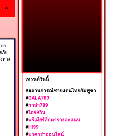
การ
ดภัย
องทาง
เทรนด์วันนี้
#สถานการณ์ชายแดนไทยกัมพูชา
#
GALA789
#
กาล่า789
#
ไฮ99วิน
#
พรีเมียร์ลีกตารางคะแนน
#
HI99
#
บาคาร่าออนไลน์