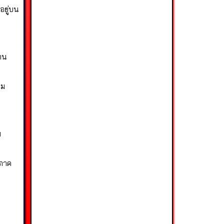
อยู่บน
าน
าม
ม
รภาค