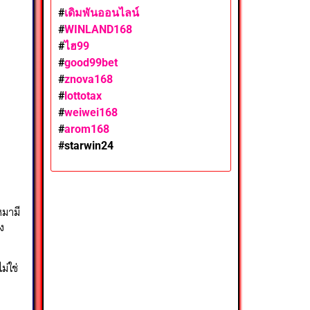
#
เดิมพันออนไลน์
#
WINLAND168
#
ไฮ99
#
good99bet
#
znova168
#
lottotax
#
weiwei168
#
arom168
#
starwin24
หมามี
ง
่ใช่