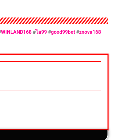
#
WINLAND168
#
ไฮ99
#
good99bet
#
znova168
ความบันเทิง
กีฬา
movie
ัก
ัฐบาล ดูดวง ดูหนัง ละคร ฟังเพลง Joox ผลบอล
าย