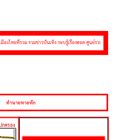
มข่าวบันเทิง รอบรู้เรื่องฮอต ศูนย์รวมคาสิโนชั้นนำ บาคาร่า สล็อต รูเล็ต 
ทำนายทายทัก
ลปกครอง