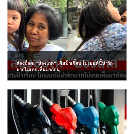
ส่องช็อต! “น้องเกล” เติมป้าเจี๊ยบ โมเมนต์นี้น่ารัก
มากไม่เคยเห็นมาก่อน