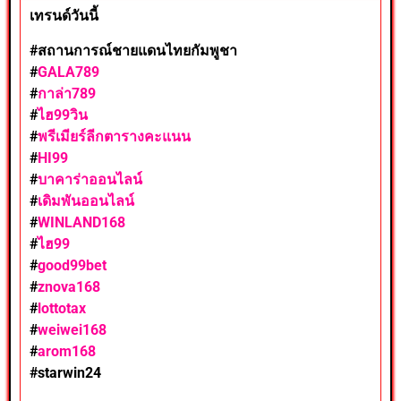
เทรนด์วันนี้
#สถานการณ์ชายแดนไทยกัมพูชา
#
GALA789
#
กาล่า789
#
ไฮ99วิน
#
พรีเมียร์ลีกตารางคะแนน
#
HI99
#
บาคาร่าออนไลน์
#
เดิมพันออนไลน์
#
WINLAND168
#
ไฮ99
#
good99bet
#
znova168
#
lottotax
#
weiwei168
#
arom168
#
starwin24