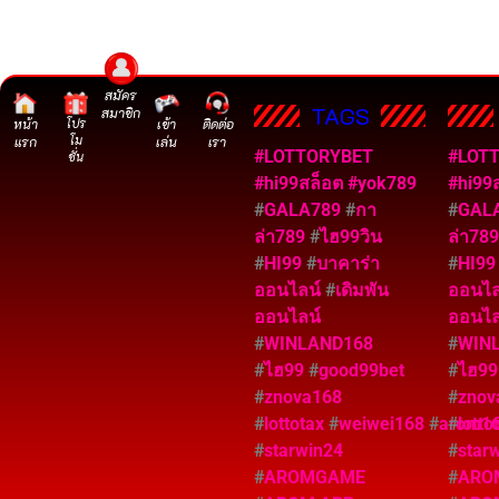
สมัคร
TAGS
สมาชิก
หน้า
โปร
เข้า
ติดต่อ
โม
แรก
เล่น
เรา
#LOTTORYBET
#LOT
ชั่น
#hi99สล็อต
#yok789
#hi99
#
GALA789
#
กา
#
GAL
ล่า789
#
ไฮ99วิน
ล่า78
#
HI99
#
บาคาร่า
#
HI9
ออนไลน์
#
เดิมพัน
ออนไ
ออนไลน์
ออนไล
#
WINLAND168
#
WIN
#
ไฮ99
#
good99bet
#
ไฮ9
#
znova168
#
znov
#
lottotax
#
weiwei168
#
arom1
#
lotto
#
starwin24
#
star
#
AROMGAME
#
ARO