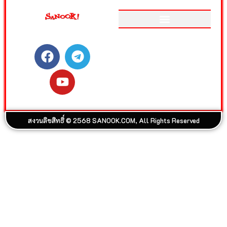
ติดตามสนุกโซเชียลได้ที่
เว็บไซต์อันดับ 1 ของเมืองไทย
ที่รวม ข่าววันนี้ สลากกินแบ่ง
รัฐบาล ดูดวง ดูหนัง ละคร ฟัง
เพลง Joox ผลบอล วิเคราะห์
บอล เกม สุขภาพ และรวมความ
บันเทิง วาไรตี้ อีกมากมาย
สงวนลิขสิทธิ์ © 2568 SANOOK.COM, All Rights Reserved