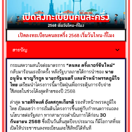
เปิดลงทะเบียนคนละครึ่ง 2568 เริ่มวันไหน-กี่โมง
สารบัญ
กระแสความสนใจต่อมาตรการ
“คนละ ครึ่งเวอร์ชันใหม่”
กลับมาร้อนแรงอีกครั้ง หลังรัฐบาลภายใต้การนำของ
นาย
อนุทิน ชาญวีรกูล นายกรัฐมนตรี และหัวหน้าพรรคภูมิใจ
ไทย
เตรียมนำโครงการนี้มาปัดฝุ่นเพื่อกระตุ้นการจับจ่าย
ใช้สอยในช่วงโค้งสุดท้ายของปี 2568
ล่าสุด
นายสิริพงศ์ อังคสกุลเกียรติ
รองหัวหน้าพรรคภูมิใจ
ไทย เปิดเผยว่า การเริ่มต้นโครงการขึ้นอยู่กับกำหนดการแถลง
นโยบายต่อรัฐสภา หากสามารถดำเนินการได้ก่อน
30
กันยายน 2568
ซึ่งเป็นวันสิ้นสุดปีงบประมาณ ก็มีโอกาสที่จะ
เปิดให้ประชาชนลงทะเบียนและใช้สิทธิได้ทันที